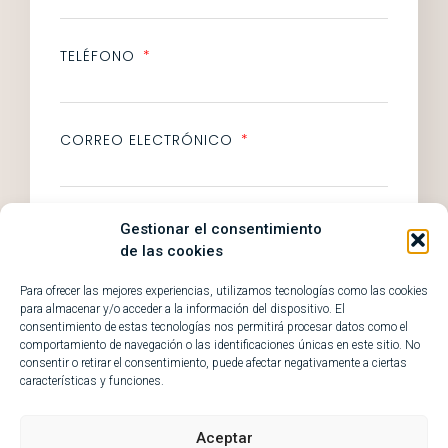
TELÉFONO
CORREO ELECTRÓNICO
PREFERENCIA DE HORARIO
Gestionar el consentimiento
de las cookies
Para ofrecer las mejores experiencias, utilizamos tecnologías como las cookies
PREFERENCIA DE DÍA
para almacenar y/o acceder a la información del dispositivo. El
consentimiento de estas tecnologías nos permitirá procesar datos como el
comportamiento de navegación o las identificaciones únicas en este sitio. No
consentir o retirar el consentimiento, puede afectar negativamente a ciertas
características y funciones.
QUIERO UNIRME AL GRUPO
Aceptar