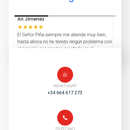
An Jimenez
Jose 
★
★
★
★
★
★
★
la
El Señor Piña siempre me atiende muy bien,
Muy bu
equipo
hasta ahora no he tenido ningún problema con
muy si
el servicio que me han prestado en el
automóvil. son amables, rápidos y eficaces.
WHATSAPP
+34 664 617 273
TELÉFONO