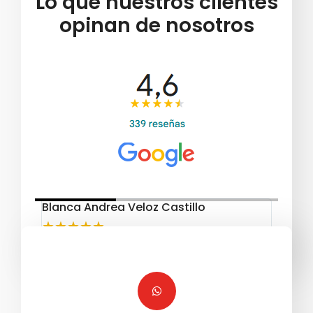
Lo que nuestros clientes
opinan de nosotros
Blanca Andrea Veloz Castillo
Teoge
★
★
★
★
★
★
★
Trabaj