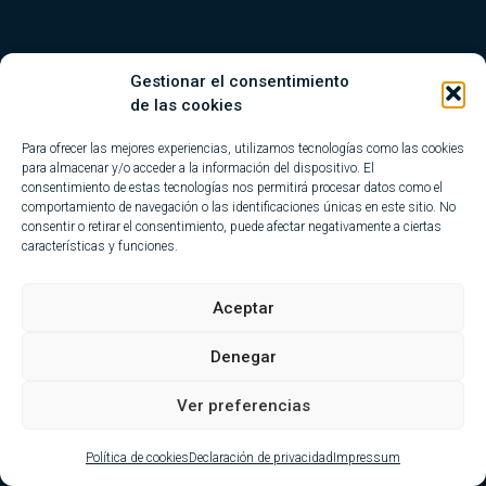
Gestionar el consentimiento
TELÉFONO
de las cookies
+34 952 89 84 00
Para ofrecer las mejores experiencias, utilizamos tecnologías como las cookies
para almacenar y/o acceder a la información del dispositivo. El
consentimiento de estas tecnologías nos permitirá procesar datos como el
comportamiento de navegación o las identificaciones únicas en este sitio. No
consentir o retirar el consentimiento, puede afectar negativamente a ciertas
CORREO ELECTRÓNICO
características y funciones.
info@guerrerocar.com
Aceptar
Denegar
Ver preferencias
Política de cookies
Declaración de privacidad
Impressum