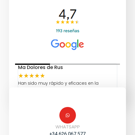
Ma Dolores de Rus
juan a
★
★
★
★
★
★
★
Han sido muy rápido y eficaces en la
Atenci
reparación de mi coche.
proble
ha con
WHATSAPP
+34 626 067 577