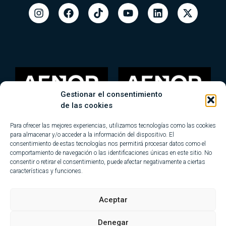
Gestionar el consentimiento
de las cookies
Para ofrecer las mejores experiencias, utilizamos tecnologías como las cookies
para almacenar y/o acceder a la información del dispositivo. El
consentimiento de estas tecnologías nos permitirá procesar datos como el
comportamiento de navegación o las identificaciones únicas en este sitio. No
consentir o retirar el consentimiento, puede afectar negativamente a ciertas
características y funciones.
Mapa del sitio
Blog
Aviso legal
Política de privacidad
Aceptar
Política de Cookies
Política de Calidad y Medio Ambiente
Denegar