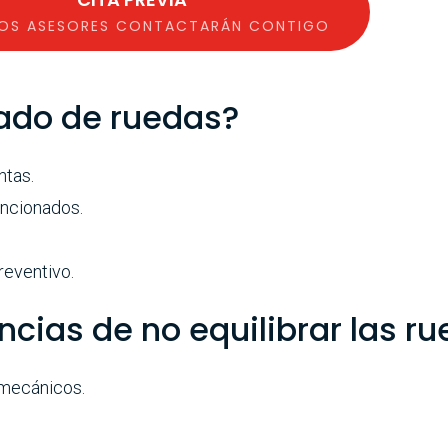
OS ASESORES CONTACTARÁN CONTIGO
rado de ruedas?
ntas.
encionados.
eventivo.
cias de no equilibrar las r
mecánicos.