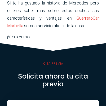
Si te ha gustado la historia de Mercedes pero
quieres saber más sobre estos coches, sus
características y ventajas, en
GuerreroCar
Marbella
somos
servicio oficial
de la casa.
¡Ven a vernos!
CITA PREVIA
Solicita ahora tu cita
previa