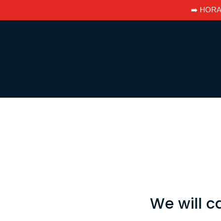
➡️ HORA
Authorized Service Center
We will c