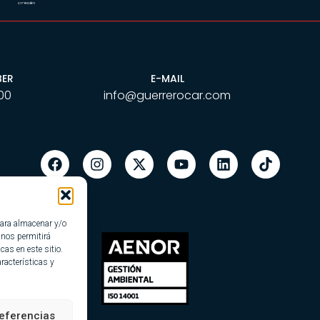
BER
E-MAIL
00
info@guerrerocar.com
para almacenar y/o
 nos permitirá
as en este sitio.
racterísticas y
eferencias