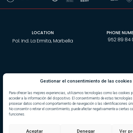
LOCATION
PHONE NUM
952 89 84 
Pol. Ind. La Ermita, Marbella
Gestionar el consentimiento de las cookies
Para ofrecer las mejores experiencias, utilizamos tecnologías como las cookies 
acceder a la información del dispositivo. El consentimiento de estas tecnologías
procesar datos como el comportamiento de navegación o las identificaciones únic
No consentir o retirar el consentimiento, puede afectar negativamente a ciertas ca
funciones.
Aceptar
Denegar
Ver pr