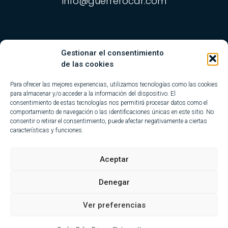
info@guerrerocar.com
Gestionar el consentimiento
de las cookies
Para ofrecer las mejores experiencias, utilizamos tecnologías como las cookies
para almacenar y/o acceder a la información del dispositivo. El
consentimiento de estas tecnologías nos permitirá procesar datos como el
comportamiento de navegación o las identificaciones únicas en este sitio. No
consentir o retirar el consentimiento, puede afectar negativamente a ciertas
características y funciones.
Aceptar
Denegar
Ver preferencias
Actualidad
·
Aviso legal
·
Política de privacidad
·
Política de Cookies
·